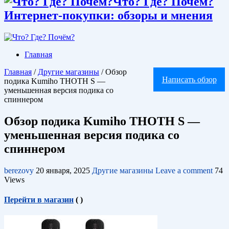
Что? Где? Почём?
Интернет-покупки: обзоры и мнения
Главная
Главная
/
Другие магазины
/
Обзор
Написать обзор
подика Kumiho THOTH S —
уменьшенная версия подика со
спиннером
Обзор подика Kumiho THOTH S —
уменьшенная версия подика со
спиннером
berezovy
20 января, 2025
Другие магазины
Leave a comment
74
Views
Перейти в магазин
(
)