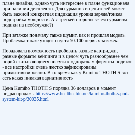
плане дизайна, однако чуть интереснее в плане функционала
при наличии дисплея то. Для гурманов и ценителей может
быть важной конкретная индикация уровня заряда/тонкая
подстройка мощности. А с третьей стороны зачем гурманам
подики на необслужке?)
При затяжке поначалу также шумит, как и прошлая модель.
Проблемка также уходит спустя 50-100 первых затяжек.
Порадовала возможность пробовать разные картриджи,
разные форматы вейпинга и в целом чуть разнообразнее чем
порой скатывающиеся по сути к одноразкам форматы подиков
- все настройки очень жестко зафиксированы,
примитивизировано. В то время как у Kumiho THOTH S вот
есть какая никакая вариативность
Цена Kumiho THOTH S порядка 36 долларов в момент
не_распродаж -
https://www.healthcabin.net/kumiho-thoth-s-pod-
system-kit-p/30035.html