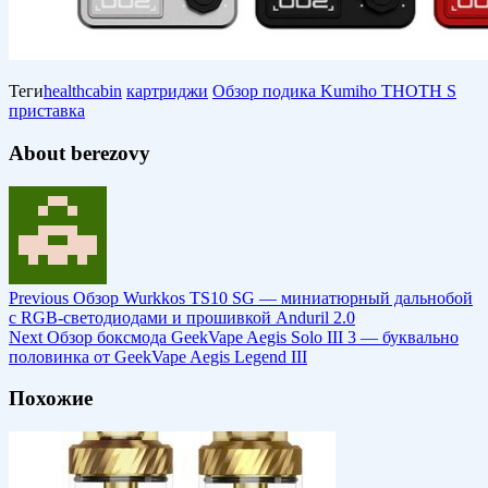
Теги
healthcabin
картриджи
Обзор подика Kumiho THOTH S
приставка
About berezovy
Previous
Обзор Wurkkos TS10 SG — миниатюрный дальнобой
с RGB-светодиодами и прошивкой Anduril 2.0
Next
Обзор боксмода GeekVape Aegis Solo III 3 — буквально
половинка от GeekVape Aegis Legend III
Похожие