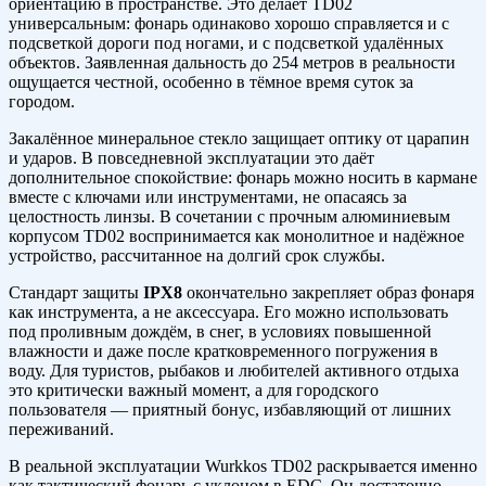
ориентацию в пространстве. Это делает TD02
универсальным: фонарь одинаково хорошо справляется и с
подсветкой дороги под ногами, и с подсветкой удалённых
объектов. Заявленная дальность до 254 метров в реальности
ощущается честной, особенно в тёмное время суток за
городом.
Закалённое минеральное стекло защищает оптику от царапин
и ударов. В повседневной эксплуатации это даёт
дополнительное спокойствие: фонарь можно носить в кармане
вместе с ключами или инструментами, не опасаясь за
целостность линзы. В сочетании с прочным алюминиевым
корпусом TD02 воспринимается как монолитное и надёжное
устройство, рассчитанное на долгий срок службы.
Стандарт защиты
IPX8
окончательно закрепляет образ фонаря
как инструмента, а не аксессуара. Его можно использовать
под проливным дождём, в снег, в условиях повышенной
влажности и даже после кратковременного погружения в
воду. Для туристов, рыбаков и любителей активного отдыха
это критически важный момент, а для городского
пользователя — приятный бонус, избавляющий от лишних
переживаний.
В реальной эксплуатации Wurkkos TD02 раскрывается именно
как тактический фонарь с уклоном в EDC. Он достаточно