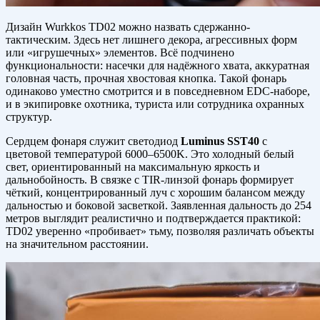
Дизайн Wurkkos TD02 можно назвать сдержанно-
тактическим. Здесь нет лишнего декора, агрессивных форм
или «игрушечных» элементов. Всё подчинено
функциональности: насечки для надёжного хвата, аккуратная
головная часть, прочная хвостовая кнопка. Такой фонарь
одинаково уместно смотрится и в повседневном EDC-наборе,
и в экипировке охотника, туриста или сотрудника охранных
структур.
Сердцем фонаря служит светодиод
Luminus SST40
с
цветовой температурой 6000–6500K. Это холодный белый
свет, ориентированный на максимальную яркость и
дальнобойность. В связке с TIR-линзой фонарь формирует
чёткий, концентрированный луч с хорошим балансом между
дальностью и боковой засветкой. Заявленная дальность до 254
метров выглядит реалистично и подтверждается практикой:
TD02 уверенно «пробивает» тьму, позволяя различать объекты
на значительном расстоянии.