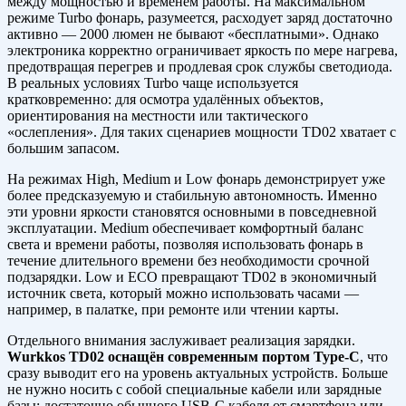
между мощностью и временем работы. На максимальном
режиме Turbo фонарь, разумеется, расходует заряд достаточно
активно — 2000 люмен не бывают «бесплатными». Однако
электроника корректно ограничивает яркость по мере нагрева,
предотвращая перегрев и продлевая срок службы светодиода.
В реальных условиях Turbo чаще используется
кратковременно: для осмотра удалённых объектов,
ориентирования на местности или тактического
«ослепления». Для таких сценариев мощности TD02 хватает с
большим запасом.
На режимах High, Medium и Low фонарь демонстрирует уже
более предсказуемую и стабильную автономность. Именно
эти уровни яркости становятся основными в повседневной
эксплуатации. Medium обеспечивает комфортный баланс
света и времени работы, позволяя использовать фонарь в
течение длительного времени без необходимости срочной
подзарядки. Low и ECO превращают TD02 в экономичный
источник света, который можно использовать часами —
например, в палатке, при ремонте или чтении карты.
Отдельного внимания заслуживает реализация зарядки.
Wurkkos TD02 оснащён современным портом Type-C
, что
сразу выводит его на уровень актуальных устройств. Больше
не нужно носить с собой специальные кабели или зарядные
базы: достаточно обычного USB-C кабеля от смартфона или