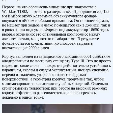
Первое, на что обращаешь внимание при знакомстве с
Wurkkos TD02, — это его размеры и вес. При длине всего 122
мм и массе около 62 граммов без аккумулятора фонарь
ощущается лёгким и сбалансированным. Он не тянет карман,
не мешает при ходьбе и легко помещается как в джинсы, так и
в рюкзак или подсумок. Формат под аккумулятор 18650 здесь
выбран осознанно: это оптимальный компромисс между
автономностью, мощностью и габаритами. В результате
фонарь остаётся компактным, но способен выдавать
впечатляющие 2000 люмен.
Корпус выполнен из авиационного алюминия 6061 с жёстким
анодированием по военному стандарту Type III. Это не просто
маркетинговые слова — покрытие действительно устойчиво к
царапинам, сколам и следам эксплуатации. Фонарь спокойно
переносит падения, удары и контакт с твёрдыми
поверхностями, а геометрия корпуса продумана так, чтобы
минимизировать последствия случайных падений. Отдельно
стоит отметить теплоотвод: при работе на высоких режимах
корпус эффективно рассеивает тепло, не перегреваясь
локально в одной точке.