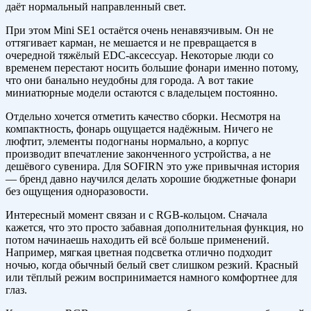
даёт нормальный направленный свет.
При этом Mini SE1 остаётся очень ненавязчивым. Он не
оттягивает карман, не мешается и не превращается в
очередной тяжёлый EDC-аксессуар. Некоторые люди со
временем перестают носить большие фонари именно потому,
что они банально неудобны для города. А вот такие
миниатюрные модели остаются с владельцем постоянно.
Отдельно хочется отметить качество сборки. Несмотря на
компактность, фонарь ощущается надёжным. Ничего не
люфтит, элементы подогнаны нормально, а корпус
производит впечатление законченного устройства, а не
дешёвого сувенира. Для SOFIRN это уже привычная история
— бренд давно научился делать хорошие бюджетные фонари
без ощущения одноразовости.
Интересный момент связан и с RGB-кольцом. Сначала
кажется, что это просто забавная дополнительная функция, но
потом начинаешь находить ей всё больше применений.
Например, мягкая цветная подсветка отлично подходит
ночью, когда обычный белый свет слишком резкий. Красный
или тёплый режим воспринимается намного комфортнее для
глаз.