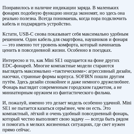
Понравилось и наличие индикации заряда. В маленьких
фонарях подобную функцию иногда экономят, но здесь она
реально полезна. Всегда понимаешь, когда пора подключить
кабель и подзарядить устройство.
Кстати, USB-C снова показывает себя максимально удобным
решением. Один кабель для смартфона, наушников и фонаря
— это именно тот уровень комфорта, который начинаешь
ценить в повседневной жизни. Особенно в поездках.
Интересно и то, как Mini SE1 ощущается на фоне других
EDC-фонарей. Многие компактные модели стараются
выглядеть максимально «тактическими»: агрессивный дизайн,
насечки, странные формы корпуса. SOFIRN пошли другим
путём. Здесь дизайн спокойнее и даже немного дружелюбнее.
Фонарь выглядит современным городским гаджетом, а не
миниатюрным оружием из фантастического фильма.
И, пожалуй, именно это делает модель особенно удачной. Mini
SE1 не пытается казаться серьёзнее, чем он есть. Это
компактный, лёгкий и очень удобный повседневный фонарь,
который честно выполняет свою задачу — всегда быть рядом
и помогать в мелких жизненных ситуациях, где свет нужен
прямо сейчас.