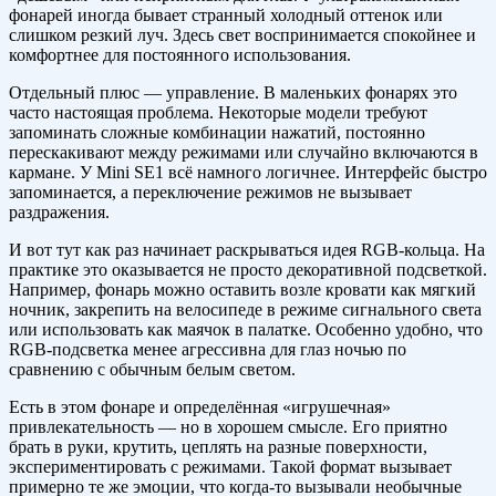
фонарей иногда бывает странный холодный оттенок или
слишком резкий луч. Здесь свет воспринимается спокойнее и
комфортнее для постоянного использования.
Отдельный плюс — управление. В маленьких фонарях это
часто настоящая проблема. Некоторые модели требуют
запоминать сложные комбинации нажатий, постоянно
перескакивают между режимами или случайно включаются в
кармане. У Mini SE1 всё намного логичнее. Интерфейс быстро
запоминается, а переключение режимов не вызывает
раздражения.
И вот тут как раз начинает раскрываться идея RGB-кольца. На
практике это оказывается не просто декоративной подсветкой.
Например, фонарь можно оставить возле кровати как мягкий
ночник, закрепить на велосипеде в режиме сигнального света
или использовать как маячок в палатке. Особенно удобно, что
RGB-подсветка менее агрессивна для глаз ночью по
сравнению с обычным белым светом.
Есть в этом фонаре и определённая «игрушечная»
привлекательность — но в хорошем смысле. Его приятно
брать в руки, крутить, цеплять на разные поверхности,
экспериментировать с режимами. Такой формат вызывает
примерно те же эмоции, что когда-то вызывали необычные