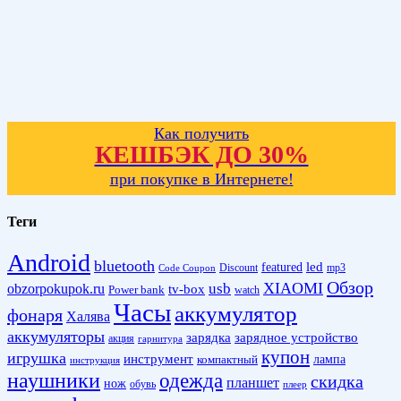
Как получить
КЕШБЭК ДО 30%
при покупке в Интернете!
Теги
Android
bluetooth
led
featured
Discount
mp3
Code Coupon
Обзор
XIAOMI
obzorpokupok.ru
usb
tv-box
Power bank
watch
Часы
аккумулятор
фонаря
Халява
аккумуляторы
зарядка
зарядное устройство
акция
гарнитура
купон
игрушка
инструмент
лампа
компактный
инструкция
наушники
одежда
скидка
планшет
нож
обувь
плеер