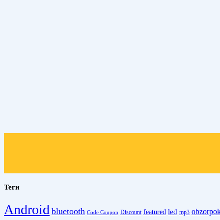
Теги
Android
bluetooth
obzorpo
led
featured
Discount
mp3
Code Coupon