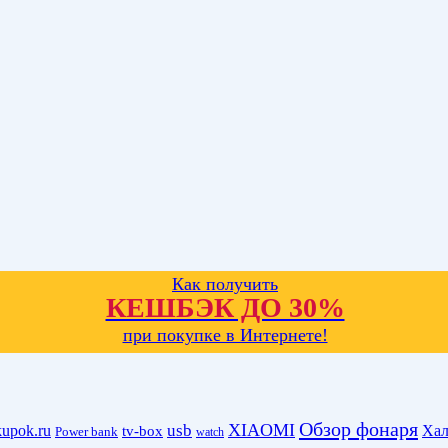
Как получить
КЕШБЭК ДО 30%
при покупке в Интернете!
Обзор фонаря
XIAOMI
kupok.ru
usb
Хал
tv-box
Power bank
watch