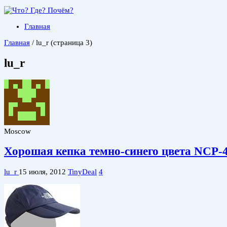
Главная
Главная
/
lu_r
(страница 3)
lu_r
Moscow
Хорошая кепка темно-синего цвета NCP-
lu_r
15 июля, 2012
TinyDeal
4