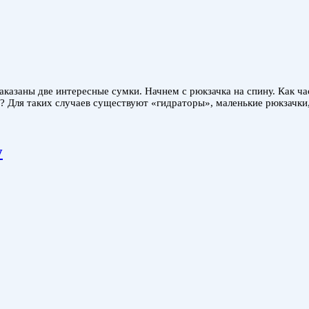
 заказаны две интересные сумки. Начнем с рюкзачка на спину. Как ч
нь? Для таких случаев существуют «гидраторы», маленькие рюкзачк
у