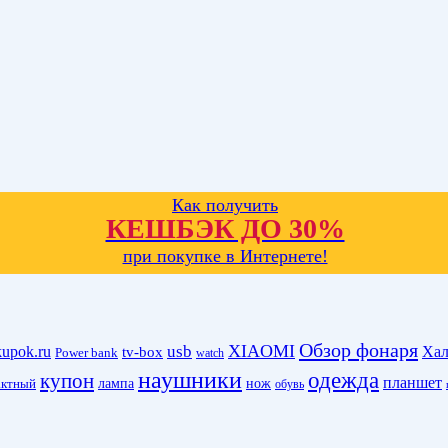
Как получить
КЕШБЭК ДО 30%
при покупке в Интернете!
Обзор фонаря
XIAOMI
kupok.ru
usb
Хал
tv-box
Power bank
watch
наушники
одежда
купон
планшет
лампа
нож
актный
обувь