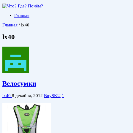
Главная
Главная
/
lx40
lx40
Велосумки
lx40
8 декабря, 2012
BuySKU
1