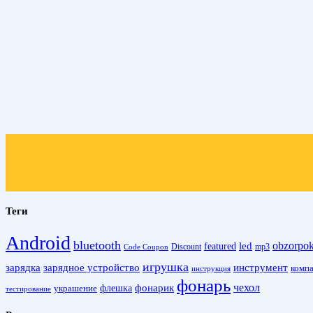
Теги
Android
bluetooth
obzorpo
led
featured
Discount
mp3
Code Coupon
игрушка
зарядка
зарядное устройство
инструмент
комп
инструкция
фонарь
фонарик
чехол
украшение
флешка
тестирование