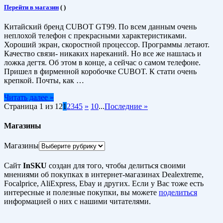
Перейти в магазин
(
)
Китайский бренд CUBOT GT99. По всем данным очень
неплохой телефон с прекрасными характеристиками.
Хороший экран, скоростной процессор. Программы летают.
Качество связи- никаких нареканий. Но все же нашлась и
ложка дегтя. Об этом в конце, а сейчас о самом телефоне.
Пришел в фирменной коробочке CUBOT. К стати очень
крепкой. Почты, как …
Читать далее »
Страница 1 из 12
1
2
3
4
5
»
10
...
Последние »
Магазины
Магазины
Сайт
InSKU
создан для того, чтобы делиться своими
мнениями об покупках в интернет-магазинах Dealextreme,
Focalprice, AliExpress, Ebay и других. Если у Вас тоже есть
интересные и полезные покупки, вы можете
поделиться
информацией о них с нашими читателями.