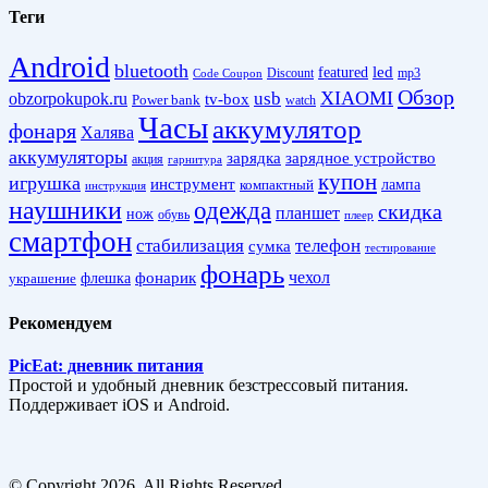
Теги
Android
bluetooth
led
featured
Discount
mp3
Code Coupon
Обзор
XIAOMI
obzorpokupok.ru
usb
tv-box
Power bank
watch
Часы
аккумулятор
фонаря
Халява
аккумуляторы
зарядка
зарядное устройство
акция
гарнитура
купон
игрушка
инструмент
лампа
компактный
инструкция
наушники
одежда
скидка
планшет
нож
обувь
плеер
смартфон
стабилизация
телефон
сумка
тестирование
фонарь
фонарик
чехол
украшение
флешка
Рекомендуем
PicEat: дневник питания
Простой и удобный дневник безстрессовый питания.
Поддерживает iOS и Android.
© Copyright 2026, All Rights Reserved