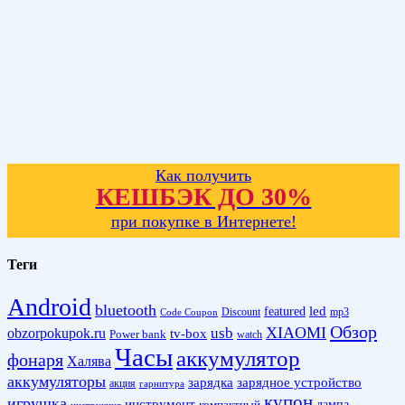
Как получить
КЕШБЭК ДО 30%
при покупке в Интернете!
Теги
Android
bluetooth
led
featured
Discount
mp3
Code Coupon
Обзор
XIAOMI
obzorpokupok.ru
usb
tv-box
Power bank
watch
Часы
аккумулятор
фонаря
Халява
аккумуляторы
зарядка
зарядное устройство
акция
гарнитура
купон
игрушка
инструмент
лампа
компактный
инструкция