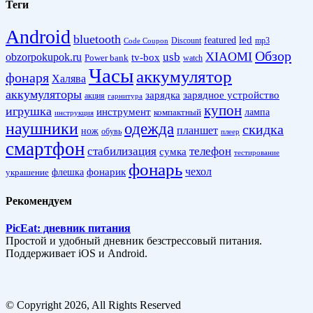
Теги
Android
bluetooth
led
featured
Discount
mp3
Code Coupon
Обзор
XIAOMI
obzorpokupok.ru
usb
tv-box
Power bank
watch
Часы
аккумулятор
фонаря
Халява
аккумуляторы
зарядка
зарядное устройство
акция
гарнитура
купон
игрушка
инструмент
лампа
компактный
инструкция
наушники
одежда
скидка
планшет
нож
обувь
плеер
смартфон
стабилизация
телефон
сумка
тестирование
фонарь
фонарик
чехол
украшение
флешка
Рекомендуем
PicEat: дневник питания
Простой и удобный дневник безстрессовый питания.
Поддерживает iOS и Android.
© Copyright 2026, All Rights Reserved