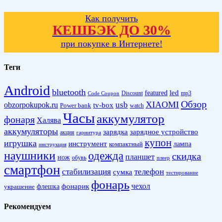
Как получить
КЕШБЭК ДО 30%
при покупке в Интернете!
Теги
Android
bluetooth
led
featured
Discount
mp3
Code Coupon
Обзор
XIAOMI
obzorpokupok.ru
usb
tv-box
Power bank
watch
Часы
аккумулятор
фонаря
Халява
аккумуляторы
зарядка
зарядное устройство
акция
гарнитура
купон
игрушка
инструмент
лампа
компактный
инструкция
наушники
одежда
скидка
планшет
нож
обувь
плеер
смартфон
стабилизация
телефон
сумка
тестирование
фонарь
фонарик
чехол
украшение
флешка
Рекомендуем