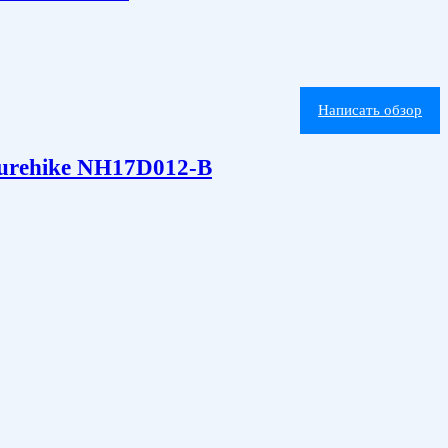
Написать обзор
turehike NH17D012-B