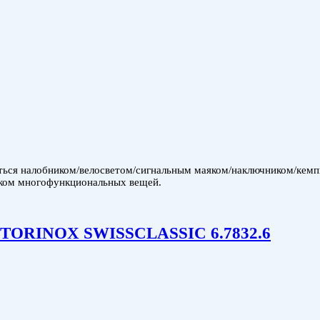
я налобником/велосветом/сигнальным маяком/наключником/кемпин
шком многофункциональных вещей.
VICTORINOX SWISSCLASSIC 6.7832.6