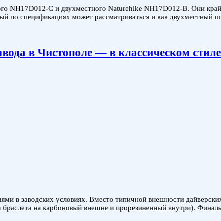
ного NH17D012-C и двухместного Naturehike NH17D012-B. Они край
ный по спецификациях может рассматриваться и как двухместный по
вода в Чистополе — в классическом стиле
ями в заводских условиях. Вместо типичной внешности дайверских
на браслета на карбоновый внешне и прорезиненный внутри). Финал