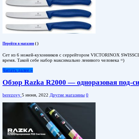
Перейти в магазин
(
)
Сет из 6 ножей-кухонников с серрейтором VICTORINOX SWISSCLAS
время. Такой себе набор максимально ленивого человека =)
Читать далее »
Обзор Razka R2000 — одноразовая под-с
berezovy
5 июня, 2022
Другие магазины
0