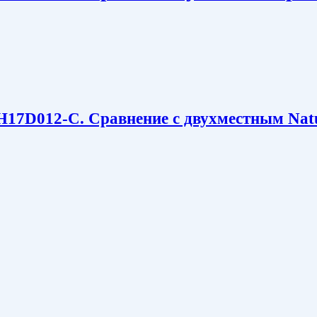
асн
NH17D012-C. Сравнение с двухместным Na