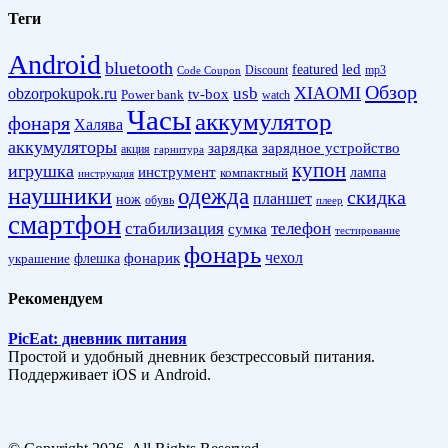
Теги
Android
bluetooth
led
featured
Discount
mp3
Code Coupon
Обзор
XIAOMI
obzorpokupok.ru
usb
tv-box
Power bank
watch
Часы
аккумулятор
фонаря
Халява
аккумуляторы
зарядка
зарядное устройство
акция
гарнитура
купон
игрушка
инструмент
лампа
компактный
инструкция
наушники
одежда
скидка
планшет
нож
обувь
плеер
смартфон
стабилизация
телефон
сумка
тестирование
фонарь
фонарик
чехол
украшение
флешка
Рекомендуем
PicEat: дневник питания
Простой и удобный дневник безстрессовый питания.
Поддерживает iOS и Android.