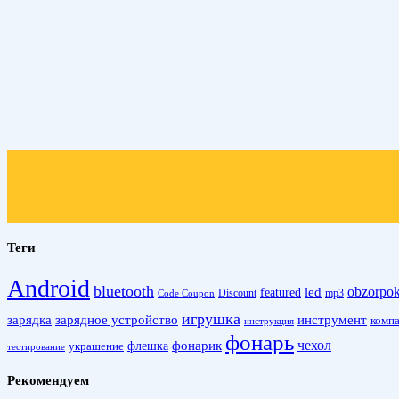
Теги
Android
bluetooth
obzorpo
led
featured
Discount
mp3
Code Coupon
игрушка
зарядка
зарядное устройство
инструмент
комп
инструкция
фонарь
фонарик
чехол
украшение
флешка
тестирование
Рекомендуем