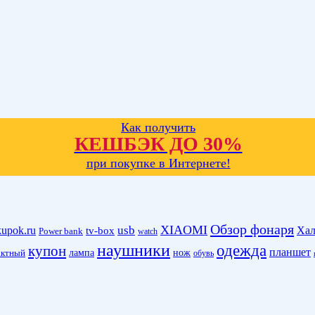
Как получить
КЕШБЭК ДО 30%
при покупке в Интернете!
Обзор фонаря
XIAOMI
kupok.ru
usb
Хал
tv-box
Power bank
watch
наушники
одежда
купон
планшет
лампа
нож
актный
обувь