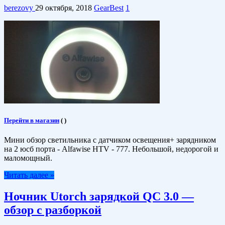
berezovy
29 октября, 2018
GearBest
1
Перейти в магазин
(
)
Мини обзор светильника с датчиком освещения+ зарядником
на 2 юсб порта - Alfawise HTV - 777. Небольшой, недорогой и
маломощный.
Читать далее »
Ночник Utorch зарядкой QC 3.0 —
обзор с разборкой