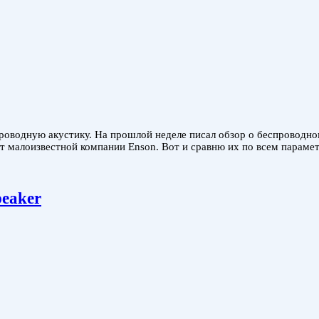
оводную акустику. На прошлой неделе писал обзор о беспроводном
 от малоизвестной компании Enson. Вот и сравню их по всем парам
peaker