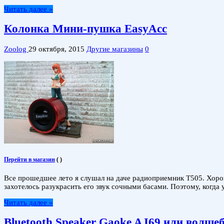
Читать далее »
Колонка Мини-пушка EasyAcc
Zoolog
29 октября, 2015
Другие магазины
0
Перейти в магазин
(
)
Все прошедшее лето я слушал на даче радиоприемник T505. Хороша
захотелось разукрасить его звук сочными басами. Поэтому, когда
Читать далее »
Bluetooth Speaker Gaoke AJ69 или волш