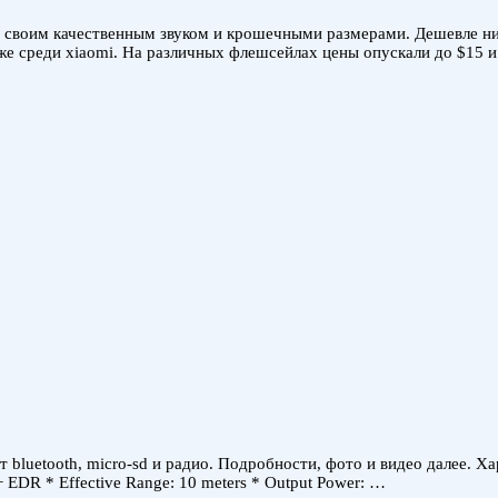
своим качественным звуком и крошечными размерами. Дешевле нигде
даже среди xiaomi. На различных флешсейлах цены опускали до $15 
luetooth, micro-sd и радио. Подробности, фото и видео далее. Хара
1 + EDR * Effective Range: 10 meters * Output Power: …