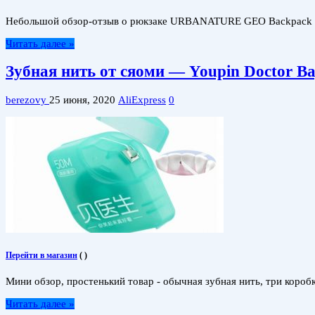
Небольшой обзор-отзыв о рюкзаке URBANATURE GEO Backpack от 
Читать далее »
Зубная нить от сяоми — Youpin Doctor B
berezovy
25 июня, 2020
AliExpress
0
Перейти в магазин
(
)
Мини обзор, простенький товар - обычная зубная нить, три короб
Читать далее »