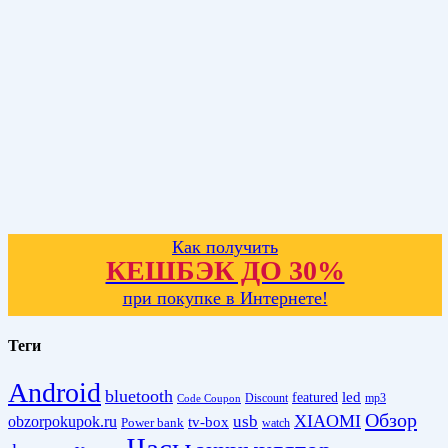
Как получить
КЕШБЭК ДО 30%
при покупке в Интернете!
Теги
Android
bluetooth
led
featured
Discount
mp3
Code Coupon
Обзор
XIAOMI
obzorpokupok.ru
usb
tv-box
Power bank
watch
Часы