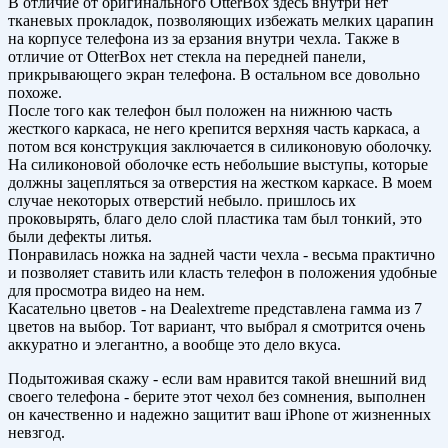
В отличие от оригинального OtterBox здесь внутри нет
тканевых прокладок, позволяющих избежать мелких царапин
на корпусе телефона из за ерзания внутри чехла. Также в
отличие от OtterBox нет стекла на передней панели,
прикрывающего экран телефона. В остальном все довольно
похоже.
После того как телефон был положен на нижнюю часть
жесткого каркаса, не него крепится верхняя часть каркаса, а
потом вся конструкция заключается в силиконовую оболочку.
На силиконовой оболочке есть небольшие выступы, которые
должны зацепляться за отверстия на жестком каркасе. В моем
случае некоторых отверстий небыло. пришлось их
проковырять, благо дело слой пластика там был тонкий, это
были дефекты литья.
Понравилась ножка на задней части чехла - весьма практично
и позволяет ставить или класть телефон в положения удобные
для просмотра видео на нем.
Касательно цветов - на Dealextreme представлена гамма из 7
цветов на выбор. Тот вариант, что выбрал я смотрится очень
аккуратно и элегантно, а вообще это дело вкуса.
Подытоживая скажу - если вам нравится такой внешний вид
своего телефона - берите этот чехол без сомнения, выполнен
он качественно и надежно защитит ваш iPhone от жизненных
невзгод.