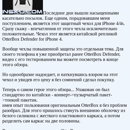
Последние дни вышли насыщенными
касательно посылок. Еще одним, порадовавшим меня
поступлением, является этот защитный чехол для iPhone 4/4s.
Сразу скажу - впечатления от этого чехла исключительно
положительные. Чехол этот является китайской репликой
OtterBox Defender for iPhone 4.
Вообще чехлы повышенной защиты это отдельная тема. Для
своего телефона я уже приобретал ранее OtterBox Defender,
видео с его тестированием вы можете посмотреть в конце
этого обзора.
Но однообразие надоедает, и наткнувшись взором на этот
чехол и увидев его цену я без сомнений сделал покупку.
Теперь о самом герое этого обзора... Упакован он был
стандартно по китайски - конверт->пузырчатый пакет-
>тонкий пакетик.
имея опыт пользования оригинальным OtterBox я без проблем
разобрал. Для этого пришлось стянуть внешнюю оболочку из
белого силикона с жесткого пластикового каркаса, а потом
разделить сам каркас на две половины.