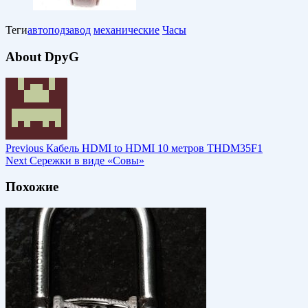
Теги
автоподзавод
механические
Часы
About DpyG
Previous
Кабель HDMI to HDMI 10 метров THDM35F1
Next
Сережки в виде «Совы»
Похожие