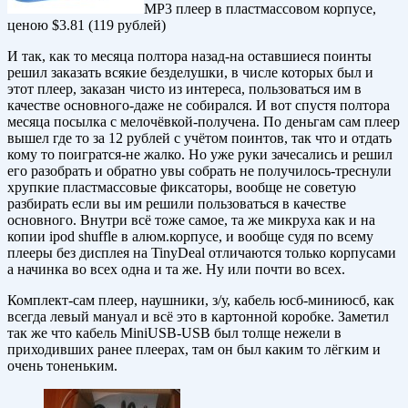
MP3 плеер в пластмассовом корпусе,
ценою $3.81 (119 рублей)
И так, как то месяца полтора назад-на оставшиеся поинты
решил заказать всякие безделушки, в числе которых был и
этот плеер, заказан чисто из интереса, пользоваться им в
качестве основного-даже не собирался. И вот спустя полтора
месяца посылка с мелочёвкой-получена. По деньгам сам плеер
вышел где то за 12 рублей с учётом поинтов, так что и отдать
кому то поигратся-не жалко. Но уже руки зачесались и решил
его разобрать и обратно увы собрать не получилось-треснули
хрупкие пластмассовые фиксаторы, вообще не советую
разбирать если вы им решили пользоваться в качестве
основного. Внутри всё тоже самое, та же микруха как и на
копии ipod shuffle в алюм.корпусе, и вообще судя по всему
плееры без дисплея на TinyDeal отличаются только корпусами
а начинка во всех одна и та же. Ну или почти во всех.
Комплект-сам плеер, наушники, з/у, кабель юсб-миниюсб, как
всегда левый мануал и всё это в картонной коробке. Заметил
так же что кабель MiniUSB-USB был толще нежели в
приходивших ранее плеерах, там он был каким то лёгким и
очень тоненьким.