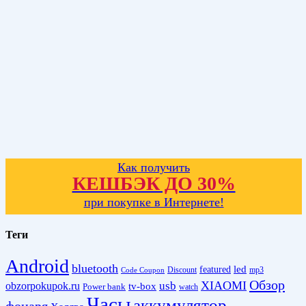
Как получить
КЕШБЭК ДО 30%
при покупке в Интернете!
Теги
Android
bluetooth
led
featured
Discount
mp3
Code Coupon
Обзор
XIAOMI
obzorpokupok.ru
usb
tv-box
Power bank
watch
Часы
аккумулятор