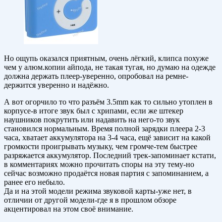
Но ощупь оказался приятным, очень лёгкий, клипса похуже
чем у алюм.копии айпода, не такая тугая, но думаю на одежде
должна держать плеер-уверенно, опробовал на ремне-
держится уверенно и надёжно.
А вот огорчило то что разъём 3.5mm как то сильно утоплен в
корпусе-в итоге звук был с хрипами, если же штекер
наушников покрутить или надавить на него-то звук
становился нормальным. Время полной зарядки плеера 2-3
часа, хватает аккумулятора на 3-4 часа, ещё зависит на какой
громкости проигрывать музыку, чем громче-тем быстрее
разряжается аккумулятор. Последний трек-запоминает кстати,
в комментариях можно прочитать споры на эту тему-но
сейчас возможно продаётся новая партия с запоминанием, а
ранее его небыло.
Да и на этой модели режима звуковой карты-уже нет, в
отличии от другой модели-где я в прошлом обзоре
акцентировал на этом своё внимание.