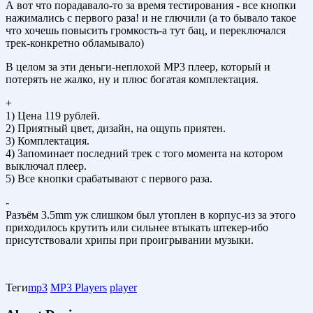
А вот что порадавало-то за время тестирования - все кнопки
нажимались с первого раза! и не глючили (а то бывало такое
что хочешь повысить громкость-а тут бац, и переключался
трек-конкретно обламывало)
В целом за эти деньги-неплохой MP3 плеер, который и
потерять не жалко, ну и плюс богатая комплектация.
+
1) Цена 119 рублей.
2) Приятный цвет, дизайн, на ощупь приятен.
3) Комплектация.
4) Запоминает последний трек с того момента на котором
выключал плеер.
5) Все кнопки срабатывают с первого раза.
-
Разъём 3.5mm уж слишком был утоплен в корпус-из за этого
приходилось крутить или сильнее втыкать штекер-ибо
присутствовали хрипы при проигрывании музыки.
Теги
mp3
MP3 Players
player