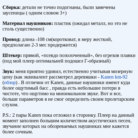
Сборка:
детали не точно подогнаны, были замечены
заусеницы ( одним словом 3+)
Материал наушников:
пластик (ожидал металл, но это не
столь существенно)
Провод:
длина -108 см(коротковат, в меру жесткий,
предполагаю 2-3 мес продержится)
Штекер:
прямой, «псевдо позолоченный», без огрехов плавки
(под мой плеер оптимальней подошел Г-образный)
Звук:
меня приятно удивил, естественно учитывая мизерную
цену (как эквивалент рассмотрел деревяшки -
Kanen km-92
(
обзор
) . В отличии от Kanen, данные наушники имеют куда
более ощутимый басс , правда есть небольшие потери в
чистоте, что ощутимо на минимальном звуке. Вот и все,
больше параметров я не смог определить своим пролетарским
слухом.
P.S.: 2 пары Kanen пока отложил в сторонку. Плеер на данный
момент заполнен большим количеством акустических песен,
звучание которых на обозреваемых наушниках мне кажется
более сочным.