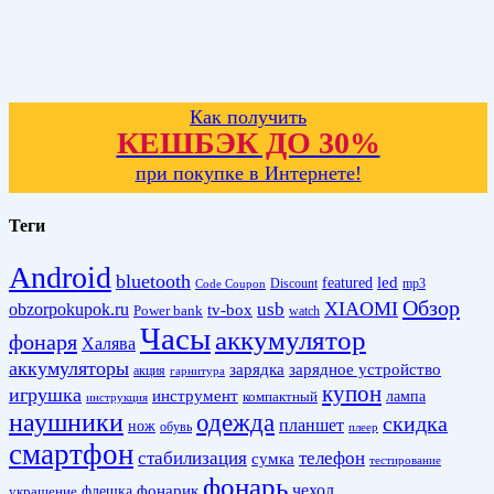
Как получить
КЕШБЭК ДО 30%
при покупке в Интернете!
Теги
Android
bluetooth
led
featured
Discount
mp3
Code Coupon
Обзор
XIAOMI
obzorpokupok.ru
usb
tv-box
Power bank
watch
Часы
аккумулятор
фонаря
Халява
аккумуляторы
зарядка
зарядное устройство
акция
гарнитура
купон
игрушка
инструмент
лампа
компактный
инструкция
наушники
одежда
скидка
планшет
нож
обувь
плеер
смартфон
стабилизация
телефон
сумка
тестирование
фонарь
фонарик
чехол
украшение
флешка