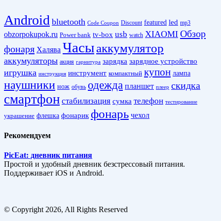
Android
bluetooth
led
featured
Discount
mp3
Code Coupon
Обзор
XIAOMI
obzorpokupok.ru
usb
tv-box
Power bank
watch
Часы
аккумулятор
фонаря
Халява
аккумуляторы
зарядка
зарядное устройство
акция
гарнитура
купон
игрушка
инструмент
лампа
компактный
инструкция
наушники
одежда
скидка
планшет
нож
обувь
плеер
смартфон
стабилизация
телефон
сумка
тестирование
фонарь
фонарик
чехол
украшение
флешка
Рекомендуем
PicEat: дневник питания
Простой и удобный дневник безстрессовый питания.
Поддерживает iOS и Android.
© Copyright 2026, All Rights Reserved