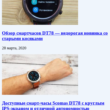
Обзор смартчасов DT78 — недорогая новинка со
старыми косяками
28 марта, 2020
Доступные смарт-часы Scomas DT78 с круглым
IPS-экраном и отличной автономностью