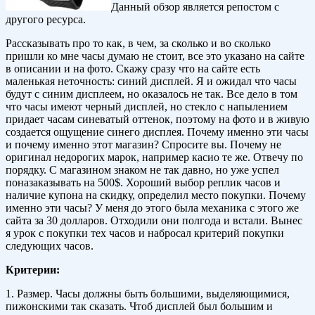
Данный обзор является репостом с
другого ресурса.
Рассказывать про то как, в чем, за сколько и во сколько
пришли ко мне часы думаю не стоит, все это указано на сайте
в описании и на фото. Скажу сразу что на сайте есть
маленькая неточность: синий дисплей. Я и ожидал что часы
будут с синим дисплеем, но оказалось не так. Все дело в том
что часы имеют черный дисплей, но стекло с напылением
придает часам синеватый оттенок, поэтому на фото и в живую
создается ощущение синего дисплея. Почему именно эти часы
и почему именно этот магазин? Спросите вы. Почему не
оригинал недорогих марок, например касио те же. Отвечу по
порядку. С магазином знаком не так давно, но уже успел
поназаказывать на 500$. Хороший выбор реплик часов и
наличие купона на скидку, определил место покупки. Почему
именно эти часы? У меня до этого была механика с этого же
сайта за 30 долларов. Отходили они полгода и встали. Вынес
я урок с покупки тех часов и набросал критерий покупки
следующих часов.
Критерии:
1. Размер. Часы должны быть большими, выделяющимися,
пижонскими так сказать. Чтоб дисплей был большим и