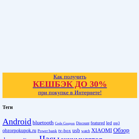
Как получить
КЕШБЭК ДО 30%
при покупке в Интернете!
Теги
Android
bluetooth
led
featured
Discount
mp3
Code Coupon
Обзор
XIAOMI
obzorpokupok.ru
usb
tv-box
Power bank
watch
Часы