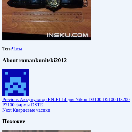
Теги
Часы
About romankunitski2012
Previous
Аккумулятор EN-EL14 для Nikon D3100 D5100 D3200
P7100 фирмы DSTE
Next
Кварцевые часики
Похожие