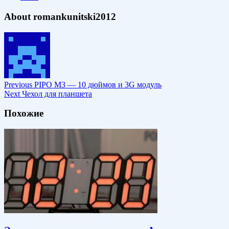
About romankunitski2012
Previous
PIPO M3 — 10 дюймов и 3G модуль
Next
Чехол для планшета
Похожие