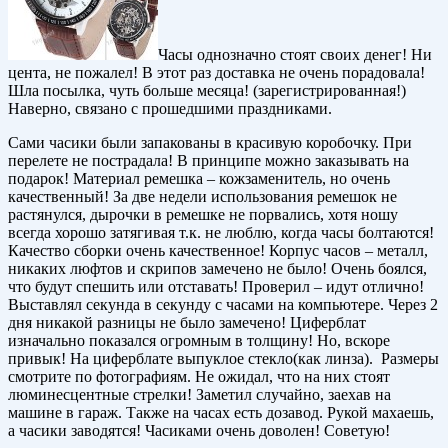
Часы однозначно стоят своих денег! Ни
цента, не пожалел! В этот раз доставка не очень порадовала!
Шла посылка, чуть больше месяца! (зарегистрированная!)
Наверно, связано с прошедшими праздниками.
Сами часики были запакованы в красивую коробочку. При
перелете не пострадала! В принципе можно заказывать на
подарок! Материал ремешка – кожзаменитель, но очень
качественный! За две недели использования ремешок не
растянулся, дырочки в ремешке не порвались, хотя ношу
всегда хорошо затягивая т.к. не люблю, когда часы болтаются!
Качество сборки очень качественное! Корпус часов – металл,
никаких люфтов и скрипов замечено не было! Очень боялся,
что будут спешить или отставать! Проверил – идут отлично!
Выставлял секунда в секунду с часами на компьютере. Через 2
дня никакой разницы не было замечено! Циферблат
изначально показался огромным в толщину! Но, вскоре
привык! На циферблате выпуклое стекло(как линза). Размеры
смотрите по фотографиям. Не ожидал, что на них стоят
люминесцентные стрелки! Заметил случайно, заехав на
машине в гараж. Также на часах есть дозавод. Рукой махаешь,
а часики заводятся! Часиками очень доволен! Советую!