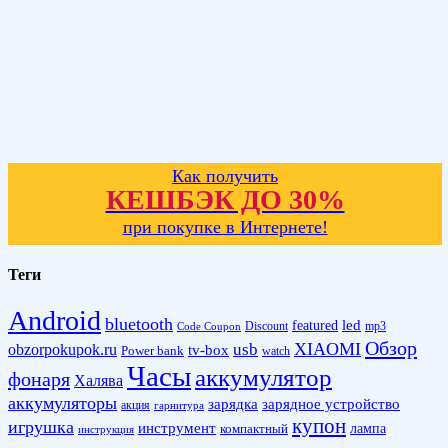
Как получить
КЕШБЭК ДО 30%
при покупке в Интернете!
Теги
Android
bluetooth
led
featured
Discount
mp3
Code Coupon
Обзор
XIAOMI
obzorpokupok.ru
usb
tv-box
Power bank
watch
Часы
аккумулятор
фонаря
Халява
аккумуляторы
зарядка
зарядное устройство
акция
гарнитура
купон
игрушка
инструмент
лампа
компактный
инструкция