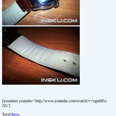
[youtuber youtube='http://www.youtube.com/watch?v=zgn6lFz-
JZc']
Теги
Часы