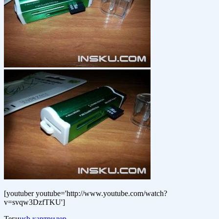
[youtuber youtube='http://www.youtube.com/watch?
v=svqw3DzfTKU']
Теги
usb
картридер