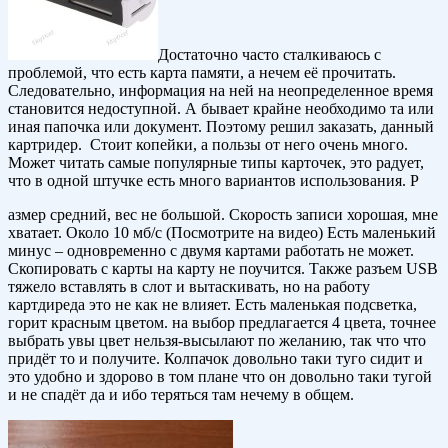
Достаточно часто сталкиваюсь с
проблемой, что есть карта памяти, а нечем её прочитать.
Следовательно, информация на ней на неопределенное время
становится недоступной. А бывает крайне необходимо та или
иная папочка или документ. Поэтому решил заказать, данный
картридер. Стоит копейки, а пользы от него очень много.
Может читать самые популярные типы карточек, это радует,
что в одной штучке есть много вариантов использования. Р
азмер средний, вес не большой. Скорость записи хорошая, мне
хватает. Около 10 мб/с (Посмотрите на видео) Есть маленький
минус – одновременно с двумя картами работать не может.
Скопировать с карты на карту не поучится. Также разъем USB
тяжело вставлять в слот и вытаскивать, но на работу
картдиреда это не как не влияет. Есть маленькая подсветка,
горит красным цветом. на выбор предлагается 4 цвета, точнее
выбрать увы цвет нельзя-высылают по желанию, так что что
придёт то и получите. Колпачок довольно таки туго сидит и
это удобно и здорово в том плане что он довольно таки тугой
и не спадёт да и ибо теряться там нечему в общем.