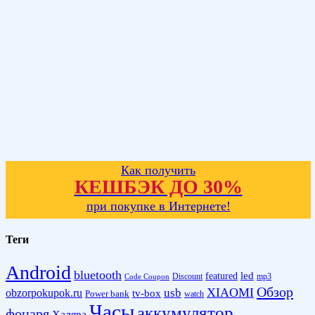
Как получить
КЕШБЭК ДО 30%
при покупке в Интернете!
Теги
Android
bluetooth
led
featured
Discount
mp3
Code Coupon
Обзор
XIAOMI
obzorpokupok.ru
usb
tv-box
Power bank
watch
Часы
аккумулятор
фонаря
Халява