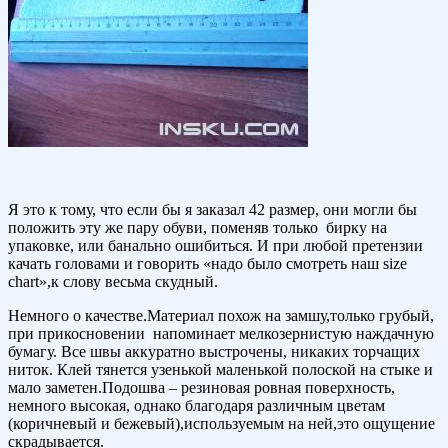
Я это к тому, что если бы я заказал 42 размер, они могли бы
положить эту же пару обуви, поменяв только бирку на
упаковке, или банально ошибиться. И при любой претензии
качать головами и говорить «надо было смотреть наш size
chart»,к слову весьма скудный.
Немного о качестве.Материал похож на замшу,только грубый,
при прикосновении напоминает мелкозернистую наждачную
бумагу. Все швы аккуратно выстрочены, никаких торчащих
ниток. Клей тянется узенькой маленькой полоской на стыке и
мало заметен.Подошва – резиновая ровная поверхность,
немного высокая, однако благодаря различным цветам
(коричневый и бежевый),используемым на ней,это ощущение
скрадывается.