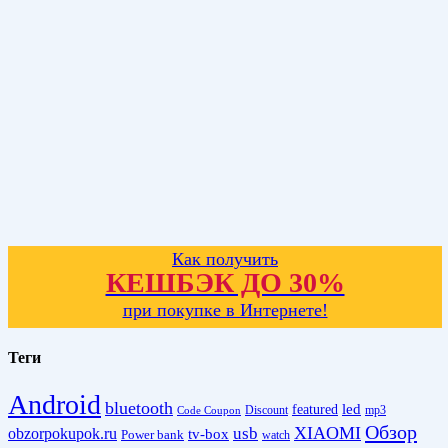
Как получить
КЕШБЭК ДО 30%
при покупке в Интернете!
Теги
Android
bluetooth
led
featured
Discount
mp3
Code Coupon
Обзор
XIAOMI
obzorpokupok.ru
usb
tv-box
Power bank
watch