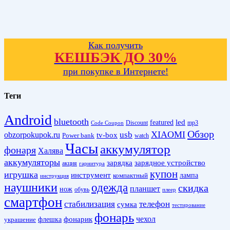
Как получить
КЕШБЭК ДО 30%
при покупке в Интернете!
Теги
Android
bluetooth
led
featured
Discount
mp3
Code Coupon
Обзор
XIAOMI
obzorpokupok.ru
usb
tv-box
Power bank
watch
Часы
аккумулятор
фонаря
Халява
аккумуляторы
зарядка
зарядное устройство
акция
гарнитура
купон
игрушка
инструмент
лампа
компактный
инструкция
наушники
одежда
скидка
планшет
нож
обувь
плеер
смартфон
стабилизация
телефон
сумка
тестирование
фонарь
фонарик
чехол
украшение
флешка