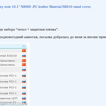
axy note 10.1″ N8000 ,PU leather Material,N8010 stand cover,
де набора “чехол + защитная пленка”.
редновогодний ажиотаж, посылка добралась до меня за вполне при