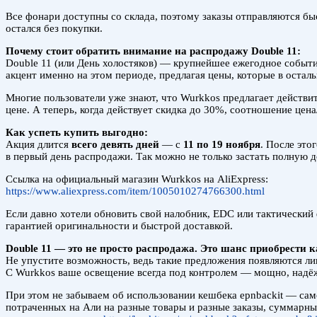
Все фонари доступны со склада, поэтому заказы отправляются бы
остался без покупки.
Почему стоит обратить внимание на распродажу Double 11:
Double 11 (или День холостяков) — крупнейшее ежегодное событи
акцент именно на этом периоде, предлагая цены, которые в остал
Многие пользователи уже знают, что Wurkkos предлагает действи
цене. А теперь, когда действует скидка до 30%, соотношение цен
Как успеть купить выгодно:
Акция длится
всего девять дней
— с
11 по 19 ноября
. После это
в первый день распродажи. Так можно не только застать полную д
Ссылка на официальный магазин Wurkkos на AliExpress:
https://www.aliexpress.com/item/1005010274766300.html
Если давно хотели обновить свой налобник, EDC или тактически
гарантией оригинальности и быстрой доставкой.
Double 11 — это не просто распродажа. Это шанс приобрести к
Не упустите возможность, ведь такие предложения появляются лиш
С Wurkkos ваше освещение всегда под контролем — мощно, надё
При этом не забываем об использовании кешбека epnbackit — сам
потраченных на Али на разные товары и разные заказы, суммарный