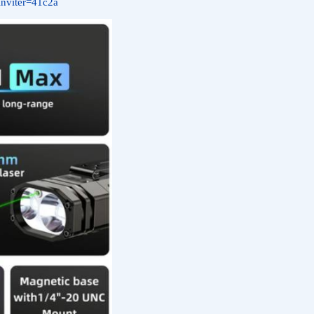
inviter=41c2a