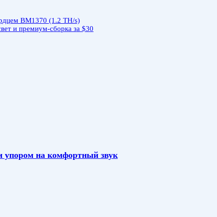
ердцем BM1370 (1.2 TH/s)
свет и премиум-сборка за $30
и упором на комфортный звук