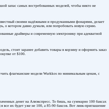
ьшой запас самых востребованных моделей, чтобы никто не
известный своими надёжными и продуманными фонарями, делает
рь, о котором давно думали, или попробовать новую серию.
ированные драйверы и современную электронику при адекватной
дель, стоит заранее добавить товары в корзину и оформить заказ
окупке от $100.
лучить флагманские модели Wurkkos по минимальным ценам, с
раченных денег на Алиэкспресс. То бишь, на суммарно 100 баксах
 все их будет уже не 100, а 85-90 баксов. Вот линк-приглашение