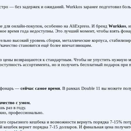
стро — без задержек и ожиданий. Wurkkos заранее подготовил бол
е для онлайн-покупок, особенно на AliExpress. И бренд
Wurkkos
, 
ьное время года недоступны. Это лучший момент, чтобы взять фона
тельно высокий уровень сборки, металлические корпуса, стабилиз
а/качество становится ещё более впечатляющим.
го цены возвращаются к стандартным. Чтобы не упустить нужную мо
оступность ассортимента, но и получить бесплатный подарок при п
й фонарь —
сейчас самое время
. В рамках Double 11 вы можете по
ачество с умом.
ь раз в году.
жно, профессионально.
ого серьезного кешбека и возможности вернуть порядка 7-15% пот
 кешбек вернет порядка 7-15 долларов. И финальная цена получится