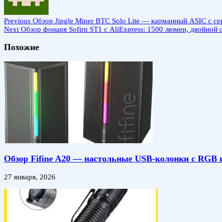
Previous
Обзор Jingle Miner BTC Solo Lite — карманный ASIC с с
Next
Обзор фонаря Sofirn ST1 с AliExpress: 1500 люмен, двойной 
Похожие
Обзор Fifine A20 — настольные USB-колонки с RGB 
27 января, 2026