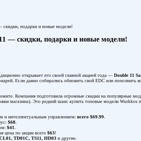
 скидки, подарки и новые модели!
1 — скидки, подарки и новые модели!
диционно открывает его своей главной акцией года —
Double 11 Sa
нарей. Если давно собирались обновить свой EDC или пополнить 
номите. Компания подготовила огромные скидки на популярные мод
ржки магазина). Это редкий шанс купить топовые модели Wurkkos 
м и интеллектуальным управлением:
всего $69.99
.
пус:
$68
.
ом:
$41
.
вая цена по акции всего
$63
!
CL01, TD01C, TS11, HD03
и другие.