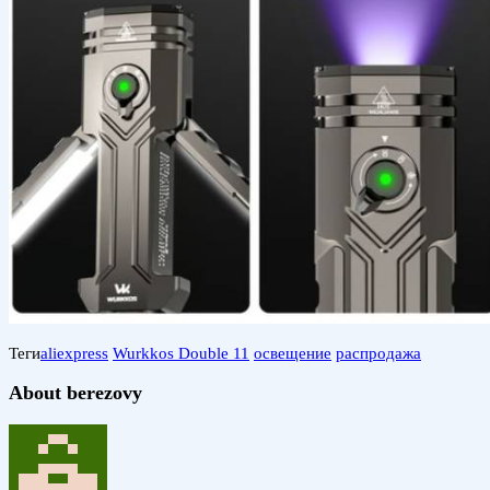
Теги
aliexpress
Wurkkos Double 11
освещение
распродажа
About berezovy