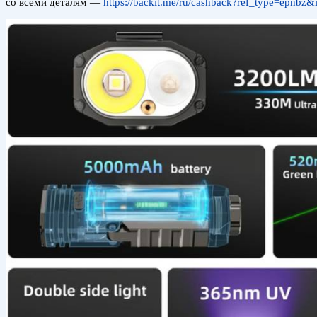
со всеми деталям —
https://backit.me/ru/cashback?ref_type=epnbz&