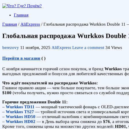
Главная
Главная
/
AliExpress
/
Глобальная распродажа Wurkkos Double 11 —
Глобальная распродажа Wurkkos Double 1
berezovy
11 ноября, 2025
AliExpress
Leave a comment
34 Views
Перейти в магазин
(
)
С ноября начинается горячий сезон покупок, и бренд
Wurkkos
тра
выгодных предложений и бонусов для любителей качественных фо
Что ждёт покупателей на распродаже Wurkkos:
Главное правило акции — чем больше покупаете, тем больше эко
$100
(чтобы получить, нужно просто связаться со службой подде
Горячие предложения Double 11:
–
Wurkkos TD11
— мощный тактический фонарь с OLED-дисплее
–
Wurkkos TS27
— тройной источник света и универсальный кор
–
Wurkkos HD50
— отличный налобник с комбинированным свет
–
Wurkkos HD02
— в День выбора цена снижена до
$76
, а итого
Кроме того, снижены цены на множество других моделей:
HD01, 