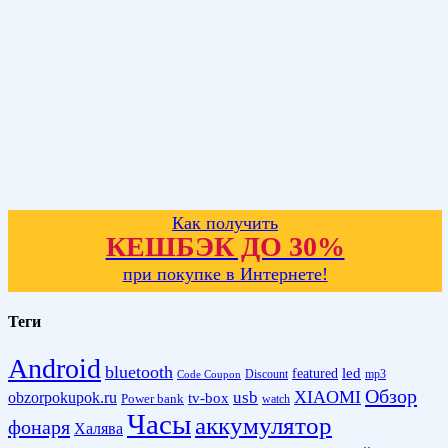
Как получить
КЕШБЭК ДО 30%
при покупке в Интернете!
Теги
Android
bluetooth
led
featured
Discount
mp3
Code Coupon
Обзор
XIAOMI
obzorpokupok.ru
usb
tv-box
Power bank
watch
Часы
аккумулятор
фонаря
Халява