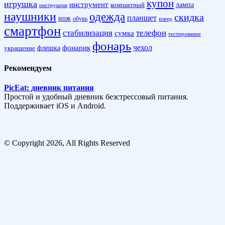
купон
игрушка
инструмент
лампа
компактный
инструкция
наушники
одежда
скидка
планшет
нож
обувь
плеер
смартфон
стабилизация
телефон
сумка
тестирование
фонарь
фонарик
чехол
украшение
флешка
Рекомендуем
PicEat: дневник питания
Простой и удобный дневник безстрессовый питания.
Поддерживает iOS и Android.
© Copyright 2026, All Rights Reserved