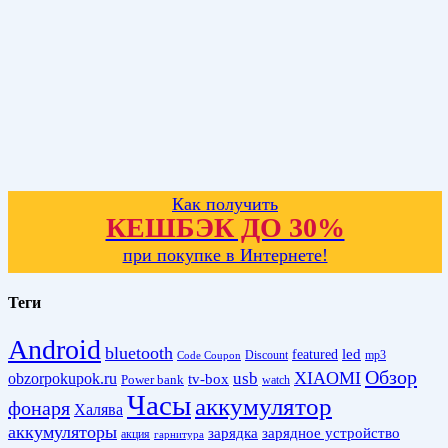
Как получить
КЕШБЭК ДО 30%
при покупке в Интернете!
Теги
Android
bluetooth
led
featured
Discount
mp3
Code Coupon
Обзор
XIAOMI
obzorpokupok.ru
usb
tv-box
Power bank
watch
Часы
аккумулятор
фонаря
Халява
аккумуляторы
зарядка
зарядное устройство
акция
гарнитура