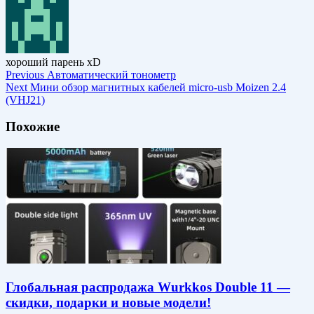
хороший парень xD
Previous
Автоматический тонометр
Next
Мини обзор магнитных кабелей micro-usb Moizen 2.4
(VHJ21)
Похожие
Глобальная распродажа Wurkkos Double 11 —
скидки, подарки и новые модели!