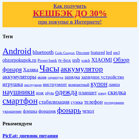
Как получить
КЕШБЭК ДО 30%
при покупке в Интернете!
Теги
Android
bluetooth
led
featured
Discount
mp3
Code Coupon
Обзор
XIAOMI
obzorpokupok.ru
usb
tv-box
Power bank
watch
Часы
аккумулятор
фонаря
Халява
аккумуляторы
зарядка
зарядное устройство
акция
гарнитура
купон
игрушка
инструмент
лампа
компактный
инструкция
наушники
одежда
скидка
планшет
нож
обувь
плеер
смартфон
стабилизация
телефон
сумка
тестирование
фонарь
фонарик
чехол
украшение
флешка
Рекомендуем
PicEat: дневник питания