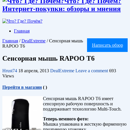
Что? Где? Почём?
Интернет-покупки: обзоры и мнения
Главная
Главная
/
DealExtreme
/
Сенсорная мышь
Написать обзор
RAPOO Т6
Сенсорная мышь RAPOO Т6
Hrust74
18 апреля, 2013
DealExtreme
Leave a comment
693
Views
Перейти в магазин
(
)
Сенсорная мышь RAPOO Т6 имеет
сенсорную рабочую поверхность и
поддерживает технологию Multi-Touch.
Теперь немного фото:
Мышка упакована в жесткую фирменную
прозрачную упаковку.