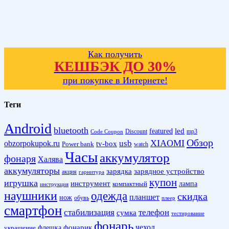
Как получить
КЕШБЭК ДО 30%
при покупке в Интернете!
Теги
Android
bluetooth
led
featured
Discount
mp3
Code Coupon
Обзор
XIAOMI
obzorpokupok.ru
usb
tv-box
Power bank
watch
Часы
аккумулятор
фонаря
Халява
аккумуляторы
зарядка
зарядное устройство
акция
гарнитура
купон
игрушка
инструмент
лампа
компактный
инструкция
наушники
одежда
скидка
планшет
нож
обувь
плеер
смартфон
стабилизация
телефон
сумка
тестирование
фонарь
фонарик
чехол
украшение
флешка