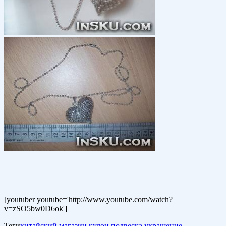
[youtuber youtube='http://www.youtube.com/watch?
v=zSO5bw0D6ok']
Теги
китайский магазин
кулон
подвеска
украшение