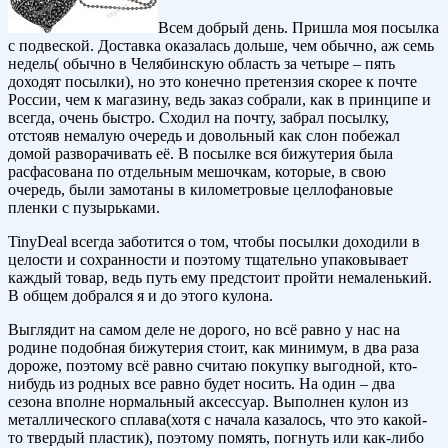
Всем добрый день. Пришла моя посылка
с подвеской. Доставка оказалась дольше, чем обычно, аж семь
недель( обычно в Челябинскую область за четыре – пять
доходят посылки), но это конечно претензия скорее к почте
России, чем к магазину, ведь заказ собрали, как в принципе и
всегда, очень быстро. Сходил на почту, забрал посылку,
отстояв немалую очередь и довольный как слон побежал
домой разворачивать её. В посылке вся бижутерия была
расфасована по отдельным мешочкам, которые, в свою
очередь, были замотаны в километровые целлофановые
пленки с пузырьками.
TinyDeal всегда заботится о том, чтобы посылки доходили в
целости и сохранности и поэтому тщательно упаковывает
каждый товар, ведь путь ему предстоит пройти немаленький.
В общем добрался я и до этого кулона.
Выглядит на самом деле не дорого, но всё равно у нас на
родине подобная бижутерия стоит, как минимум, в два раза
дороже, поэтому всё равно считаю покупку выгодной, кто-
нибудь из родных все равно будет носить. На один – два
сезона вполне нормальный аксессуар. Выполнен кулон из
металлического сплава(хотя с начала казалось, что это какой-
то твердый пластик), поэтому помять, погнуть или как-либо