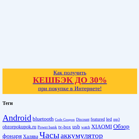
Как получить
КЕШБЭК ДО 30%
при покупке в Интернете!
Теги
Android
bluetooth
led
featured
Discount
mp3
Code Coupon
Обзор
XIAOMI
obzorpokupok.ru
usb
tv-box
Power bank
watch
Часы
аккумулятор
фонаря
Халява