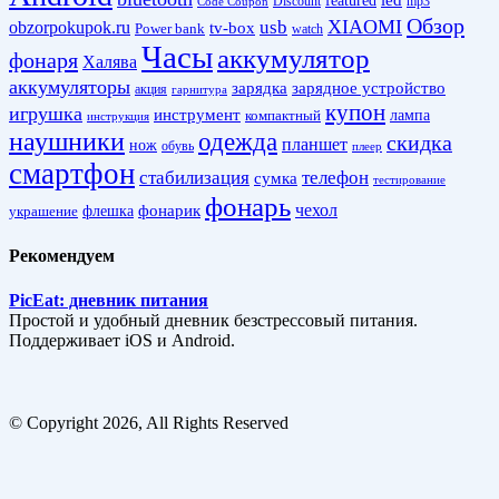
led
featured
Discount
mp3
Code Coupon
Обзор
XIAOMI
obzorpokupok.ru
usb
tv-box
Power bank
watch
Часы
аккумулятор
фонаря
Халява
аккумуляторы
зарядка
зарядное устройство
акция
гарнитура
купон
игрушка
инструмент
лампа
компактный
инструкция
наушники
одежда
скидка
планшет
нож
обувь
плеер
смартфон
стабилизация
телефон
сумка
тестирование
фонарь
фонарик
чехол
украшение
флешка
Рекомендуем
PicEat: дневник питания
Простой и удобный дневник безстрессовый питания.
Поддерживает iOS и Android.
© Copyright 2026, All Rights Reserved