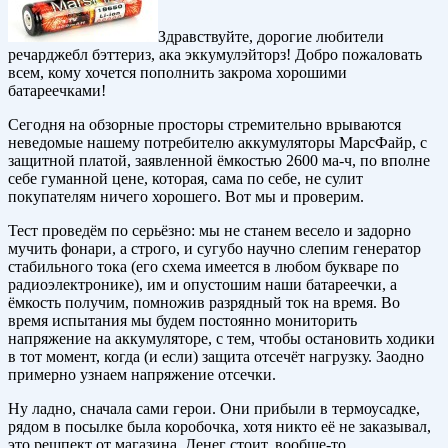
Здравствуйте, дорогие любители
речарджебл бэттериз, ака эккумулэйторз! Добро пожаловать
всем, кому хочется пополнить закрома хорошими
батареечками!
Сегодня на обзорные просторы стремительно врываются
неведомые нашему потребителю аккумуляторы МарсФайр, с
защитной платой, заявленной ёмкостью 2600 ма-ч, по вполне
себе гуманной цене, которая, сама по себе, не сулит
покупателям ничего хорошего. Вот мы и проверим.
Тест проведём по серьёзно: мы не станем весело и задорно
мучить фонари, а строго, и сугубо научно слепим генератор
стабильного тока (его схема имеется в любом букваре по
радиоэлектронике), им и опустошим наши батареечки, а
ёмкость получим, помножив разрядный ток на время. Во
время испытания мы будем постоянно мониторить
напряжение на аккумуляторе, с тем, чтобы остановить ходики
в тот момент, когда (и если) защита отсечёт нагрузку. Заодно
примерно узнаем напряжение отсечки.
Ну ладно, сначала сами герои. Они прибыли в термоусадке,
рядом в посылке была коробочка, хотя никто её не заказывал,
это решпект от магазина. Денег стоит, вообще-то.