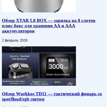
Обзор XTAR L8 BOX — зарядка на 8 слотов
плюс бокс для хранения AA и AAA
аккумуляторов
2 февраля, 2026
Обзор Wurkkos TD11 — тактический фонарь со
spot/flood/rgb светом