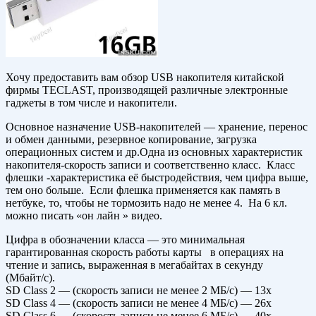
Хочу предоставить вам обзор USB накопителя китайской
фирмы TECLAST, производящей различные электронные
гаджеты в том числе и накопители.
Основное назначение USB-накопителей — хранение, перенос
и обмен данными, резервное копирование, загрузка
операционных систем и др.Одна из основных характеристик
накопителя-скорость записи и соответственно класс. Класс
флешки -характеристика её быстродействия, чем цифра выше,
тем оно больше. Если флешка применяется как память в
нетбуке, то, чтобы не тормозить надо не менее 4. На 6 кл.
можно писать «он лайн » видео.
Цифра в обозначении класса — это минимальная
гарантированная скорость работы карты в операциях на
чтение и запись, выраженная в мегабайтах в секунду
(Мбайт/c).
SD Class 2 — (скорость записи не менее 2 МБ/с) — 13x
SD Class 4 — (скорость записи не менее 4 МБ/с) — 26x
SD Class 6 — (скорость записи не менее 6 МБ/с) — 40x