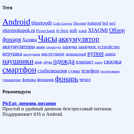
Теги
Android
bluetooth
led
featured
Discount
mp3
Code Coupon
Обзор
XIAOMI
obzorpokupok.ru
usb
tv-box
Power bank
watch
Часы
аккумулятор
фонаря
Халява
аккумуляторы
зарядка
зарядное устройство
акция
гарнитура
купон
игрушка
инструмент
лампа
компактный
инструкция
наушники
одежда
скидка
планшет
нож
обувь
плеер
смартфон
стабилизация
телефон
сумка
тестирование
фонарь
фонарик
чехол
украшение
флешка
Рекомендуем
PicEat: дневник питания
Простой и удобный дневник безстрессовый питания.
Поддерживает iOS и Android.