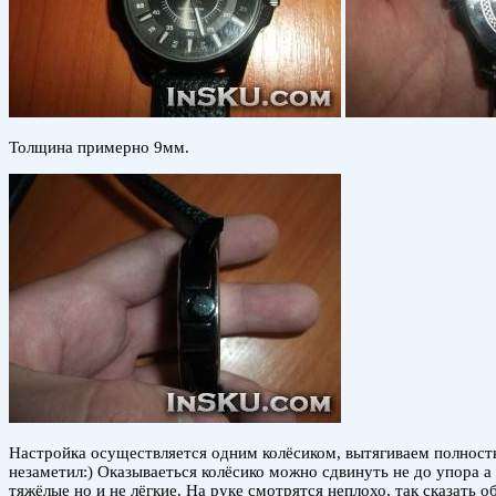
Толщина примерно 9мм.
Настройка осуществляется одним колёсиком, вытягиваем полность
незаметил:) Оказываеться колёсико можно сдвинуть не до упора а 
тяжёлые но и не лёгкие. На руке смотрятся неплохо, так сказать 