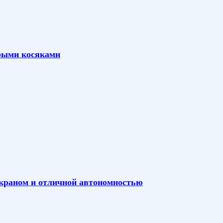
арыми косяками
экраном и отличной автономностью