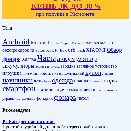
КЕШБЭК ДО 30%
при покупке в Интернете!
Теги
Android
bluetooth
led
featured
Discount
mp3
Code Coupon
Обзор
XIAOMI
obzorpokupok.ru
usb
tv-box
Power bank
watch
Часы
аккумулятор
фонаря
Халява
аккумуляторы
зарядка
зарядное устройство
акция
гарнитура
купон
игрушка
инструмент
лампа
компактный
инструкция
наушники
одежда
скидка
планшет
нож
обувь
плеер
смартфон
стабилизация
телефон
сумка
тестирование
фонарь
фонарик
чехол
украшение
флешка
Рекомендуем
PicEat: дневник питания
Простой и удобный дневник безстрессовый питания.