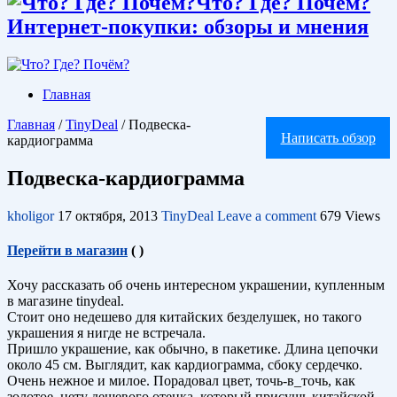
Что? Где? Почём?
Интернет-покупки: обзоры и мнения
Главная
Главная
/
TinyDeal
/
Подвеска-
Написать обзор
кардиограмма
Подвеска-кардиограмма
kholigor
17 октября, 2013
TinyDeal
Leave a comment
679 Views
Перейти в магазин
(
)
Хочу рассказать об очень интересном украшении, купленным
в магазине tinydeal.
Стоит оно недешево для китайских безделушек, но такого
украшения я нигде не встречала.
Пришло украшение, как обычно, в пакетике. Длина цепочки
около 45 см. Выглядит, как кардиограмма, сбоку сердечко.
Очень нежное и милое. Порадовал цвет, точь-в_точь, как
золотое, нету дешевого отенка, который присущь китайской