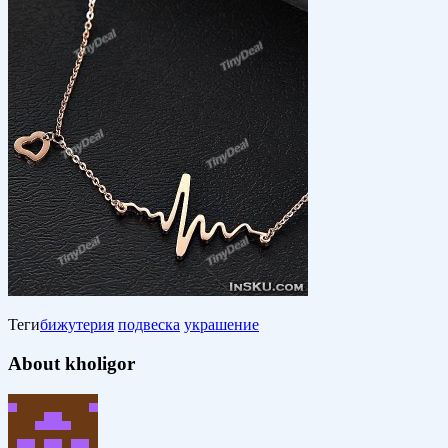
Теги
бижутерия
подвеска
украшение
About kholigor