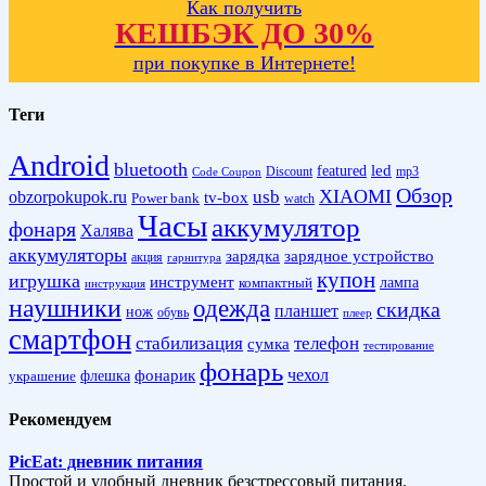
Как получить
КЕШБЭК ДО 30%
при покупке в Интернете!
Теги
Android
bluetooth
led
featured
Discount
mp3
Code Coupon
Обзор
XIAOMI
obzorpokupok.ru
usb
tv-box
Power bank
watch
Часы
аккумулятор
фонаря
Халява
аккумуляторы
зарядка
зарядное устройство
акция
гарнитура
купон
игрушка
инструмент
лампа
компактный
инструкция
наушники
одежда
скидка
планшет
нож
обувь
плеер
смартфон
стабилизация
телефон
сумка
тестирование
фонарь
фонарик
чехол
украшение
флешка
Рекомендуем
PicEat: дневник питания
Простой и удобный дневник безстрессовый питания.