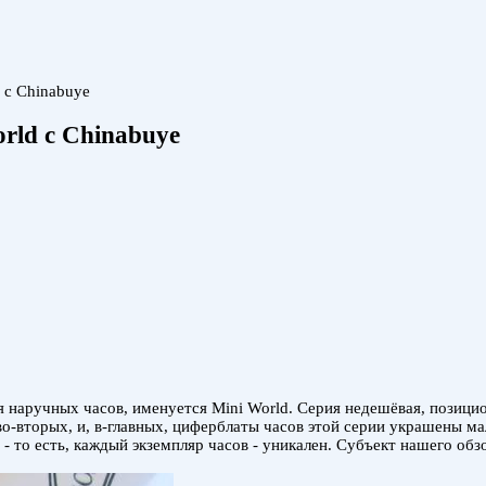
 c Chinabuye
rld c Chinabuye
я наручных часов, именуется Mini World. Серия недешёвая, позици
 а во-вторых, и, в-главных, циферблаты часов этой серии украшен
то есть, каждый экземпляр часов - уникален. Субъект нашего обзо