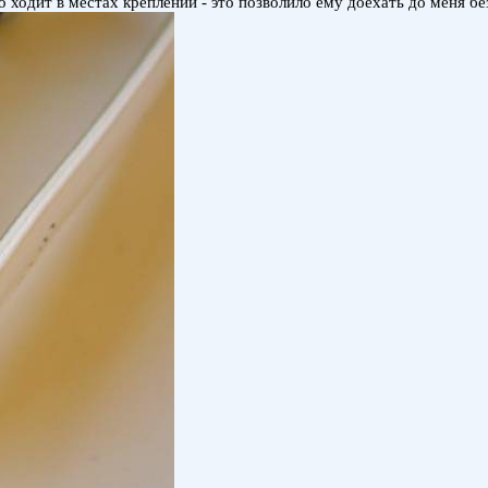
 ходит в местах креплений - это позволило ему доехать до меня бе