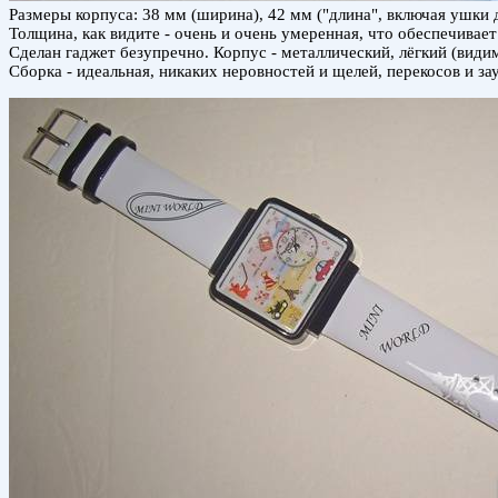
Размеры корпуса: 38 мм (ширина), 42 мм ("длина", включая ушки д
Толщина, как видите - очень и очень умеренная, что обеспечивает
Сделан гаджет безупречно. Корпус - металлический, лёгкий (вид
Сборка - идеальная, никаких неровностей и щелей, перекосов и за