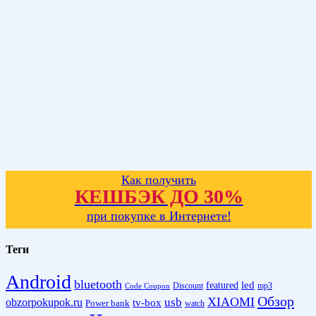
Как получить
КЕШБЭК ДО 30%
при покупке в Интернете!
Теги
Android
bluetooth
led
featured
Discount
mp3
Code Coupon
Обзор
XIAOMI
obzorpokupok.ru
usb
tv-box
Power bank
watch