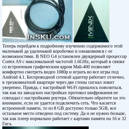
Теперь перейдем к подробному изучению содержимого этой
маленькой да удаленькой коробочки и ознакомимся с ее
возможностями. В NEO G4 установлен двуядерный процессор
Cortex A9 с максимальной частотой 1.6GHz, который в связке
со встроенным графическим ядром Mali-400 позволяет
комфортно смотреть видео 1080р и играть во все игры под
Android 4.1. Беспроводной сетевой адаптер работает отлично,
в трехкомнатной квартире через две стены сигнал ловит
уверенно. Правда, с настройкой Wi-Fi пришлось повозиться,
так как на заводских настройках протокол шифрования не
совпадал с настройками роутера. Обязательно обратите на это
внимание, если не удается подключить сеть. Что касается
встроенной памяти, то из 8 GB доступно только 5GB, все
остальное место отведено под систему. Да и не нужно больше,
так как плеер нормально работает с картами памяти на 16 и 32
Гига.