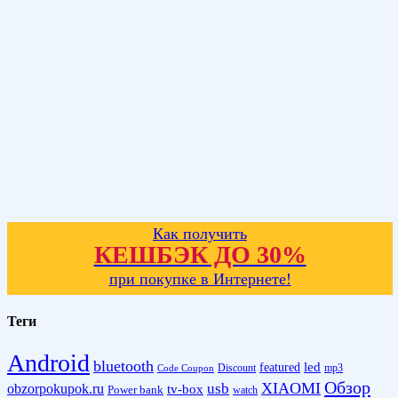
Как получить
КЕШБЭК ДО 30%
при покупке в Интернете!
Теги
Android
bluetooth
led
featured
Discount
mp3
Code Coupon
Обзор
XIAOMI
obzorpokupok.ru
usb
tv-box
Power bank
watch