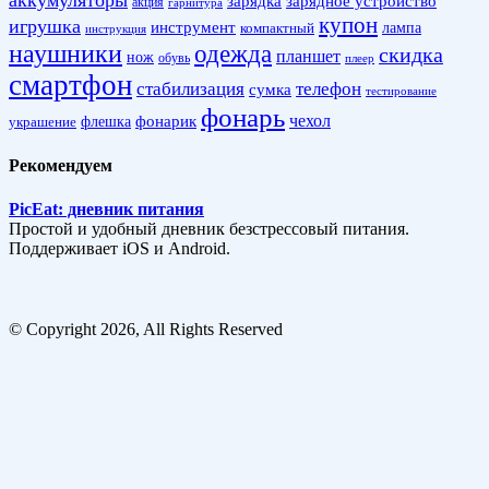
аккумуляторы
зарядка
зарядное устройство
акция
гарнитура
купон
игрушка
инструмент
лампа
компактный
инструкция
наушники
одежда
скидка
планшет
нож
обувь
плеер
смартфон
стабилизация
телефон
сумка
тестирование
фонарь
фонарик
чехол
украшение
флешка
Рекомендуем
PicEat: дневник питания
Простой и удобный дневник безстрессовый питания.
Поддерживает iOS и Android.
© Copyright 2026, All Rights Reserved