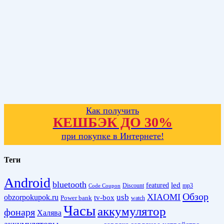
Как получить
КЕШБЭК ДО 30%
при покупке в Интернете!
Теги
Android
bluetooth
led
featured
Discount
mp3
Code Coupon
Обзор
XIAOMI
obzorpokupok.ru
usb
tv-box
Power bank
watch
Часы
аккумулятор
фонаря
Халява