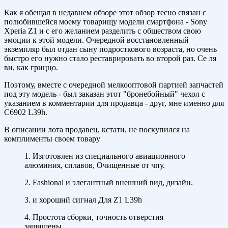
Как я обещал в недавнем обзоре этот обзор тесно связан с
полюбившейся моему товарищу модели смартфона - Sony
Xperia Z1 и с его желанием разделить с обществом свою
эмоции к этой модели. Очередной восстановленный
экземпляр был отдан сыну подросткового возраста, но очень
быстро его нужно стало реставрировать во второй раз. Се ля
ви, как гриццо.
Поэтому, вместе с очередной мелкооптовой партией запчастей
под эту модель - был заказан этот "бронебойный" чехол с
указанием в комментарии для продавца - друг, мне именно для
C6902 L39h.
В описании лота продавец, кстати, не поскупился на
комплименты своем товару
1. Изготовлен из специального авиационного
алюминия, сплавов, Очищенные от чпу.
2. Fashional и элегантный внешний вид, дизайн.
3. и хороший сигнал Для Z1 L39h
4. Простота сборки, точность отверстия
защищены.