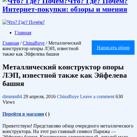
Что? Где? Почём?
Интернет-покупки: обзоры и мнения
Главная
Главная
/
ChinaBuye
/
Металлический
Написать обзор
конструктор опоры ЛЭП, известной
также как Эйфелева башня
Металлический конструктор опоры
ЛЭП, известной также как Эйфелева
башня
dimmm84
29 апреля, 2016
ChinaBuye
Leave a comment
630
Views
Перейти в магазин
(
)
Приветствую! Представляю обзор очередного металлического
конструктора. На этот раз главный символ Парижа —
Эйфелева башня. Конструктор элементарный, деталей мало,