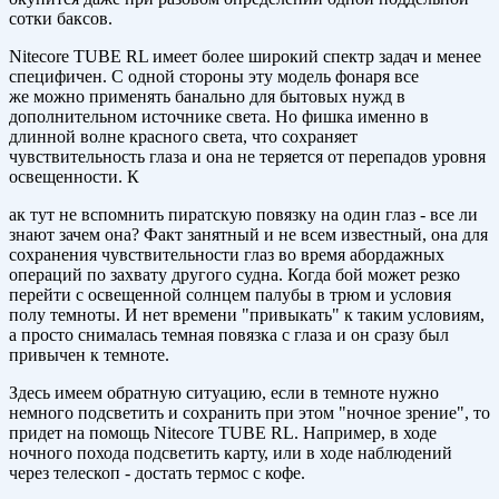
сотки баксов.
Nitecore TUBE RL имеет более широкий спектр задач и менее
специфичен. С одной стороны эту модель фонаря все
же можно применять банально для бытовых нужд в
дополнительном источнике света. Но фишка именно в
длинной волне красного света, что сохраняет
чувствительность глаза и она не теряется от перепадов уровня
освещенности. К
ак тут не вспомнить пиратскую повязку на один глаз - все ли
знают зачем она? Факт занятный и не всем известный, она для
сохранения чувствительности глаз во время абордажных
операций по захвату другого судна. Когда бой может резко
перейти с освещенной солнцем палубы в трюм и условия
полу темноты. И нет времени "привыкать" к таким условиям,
а просто снималась темная повязка с глаза и он сразу был
привычен к темноте.
Здесь имеем обратную ситуацию, если в темноте нужно
немного подсветить и сохранить при этом "ночное зрение", то
придет на помощь Nitecore TUBE RL. Например, в ходе
ночного похода подсветить карту, или в ходе наблюдений
через телескоп - достать термос с кофе.