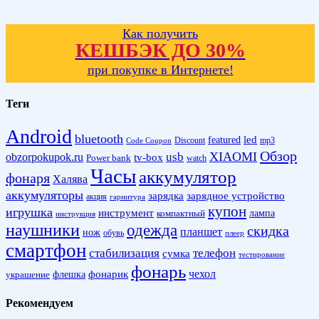
Как получить
КЕШБЭК ДО 30%
при покупке в Интернете!
Теги
Android
bluetooth
led
featured
Discount
mp3
Code Coupon
Обзор
XIAOMI
obzorpokupok.ru
usb
tv-box
Power bank
watch
Часы
аккумулятор
фонаря
Халява
аккумуляторы
зарядка
зарядное устройство
акция
гарнитура
купон
игрушка
инструмент
лампа
компактный
инструкция
наушники
одежда
скидка
планшет
нож
обувь
плеер
смартфон
стабилизация
телефон
сумка
тестирование
фонарь
фонарик
чехол
украшение
флешка
Рекомендуем