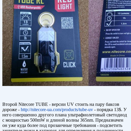
Второй Nitecore TUBE - версии UV стоить на пару баксов
дороже -
http://nitecore-ua.com/products/tube-uv
- порядка 13$. У
него совершенно другого плана ультрафиолетовый светодиод
с мощностью 500mW и длиной волны 365nm. Предназначен
он уже куда более под прозаичные требования - подсветить
защитные знаки в купюрах для определения и подлинности.