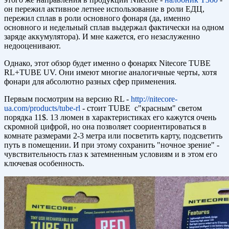
он пережил активное летнее использование в роли ЕДЦ,
пережил сплав в роли основного фонаря (да, именно
основного и недельный сплав выдержал фактически на одном
заряде аккумулятора). И мне кажется, его незаслуженно
недооценивают.
Однако, этот обзор будет именно о фонарях Nitecore TUBE
RL+TUBE UV. Они имеют многие аналогичные черты, хотя
фонари для абсолютно разных сфер применения.
Первым посмотрим на версию RL -
http://nitecore-
ua.com/products/tube-rl
- стоит TUBE с"красным" светом
порядка 11$. 13 люмен в характеристиках его кажутся очень
скромной цифрой, но она позволяет соориентироваться в
комнате размерами 2-3 метра или посветить карту, подсветить
путь в помещении. И при этому сохранить "ночное зрение" -
чувствительность глаз к затемненным условиям и в этом его
ключевая особенность.