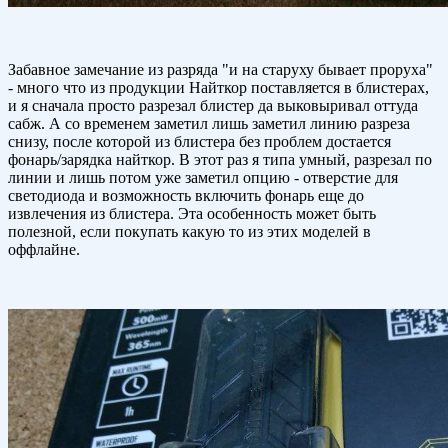
Забавное замечание из разряда "и на старуху бывает проруха"
- много что из продукции Найткор поставляется в блистерах,
и я сначала просто разрезал блистер да выковыривал оттуда
сабж. А со временем заметил лишь заметил линию разреза
снизу, после которой из блистера без проблем достается
фонарь/зарядка найткор. В этот раз я типа умный, разрезал по
линии и лишь потом уже заметил опцию - отверстие для
светодиода и возможность включить фонарь еще до
извлечения из блистера. Эта особенность может быть
полезной, если покупать какую то из этих моделей в
оффлайне.