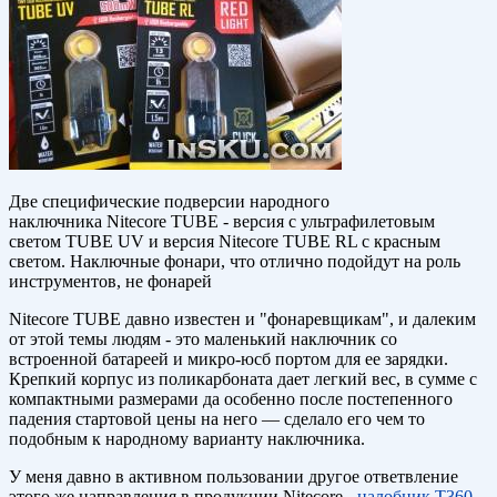
Две специфические подверсии народного
наключника Nitecore TUBE - версия с ультрафилетовым
светом TUBE UV и версия Nitecore TUBE RL с красным
светом. Наключные фонари, что отлично подойдут на роль
инструментов, не фонарей
Nitecore TUBE давно известен и "фонаревщикам", и далеким
от этой темы людям - это маленький наключник со
встроенной батареей и микро-юсб портом для ее зарядки.
Крепкий корпус из поликарбоната дает легкий вес, в сумме с
компактными размерами да особенно после постепенного
падения стартовой цены на него — сделало его чем то
подобным к народному варианту наключника.
У меня давно в активном пользовании другое ответвление
этого же направления в продукции Nitecore -
налобник T360
-