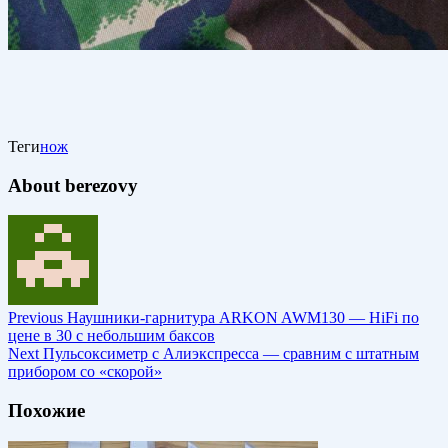
Теги
нож
About berezovy
Previous
Наушники-гарнитура ARKON AWM130 — HiFi по
цене в 30 с небольшим баксов
Next
Пульсоксиметр с Алиэкспресса — сравним с штатным
прибором со «скорой»
Похожие