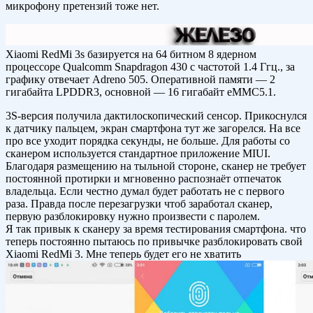
микрофону претензий тоже нет.
Xiaomi RedMi 3s базируется на 64 битном 8 ядерном
процессоре Qualcomm Snapdragon 430 с частотой 1.4 Ггц., за
графику отвечает Adreno 505. Оперативной памяти — 2
гигабайта LPDDR3, основной — 16 гигабайт eMMC5.1.
3S-версия получила дактилоскопический сенсор. Прикоснулся
к датчику пальцем, экран смартфона тут же загорелся. На все
про все уходит порядка секунды, не больше. Для работы со
сканером используется стандартное приложение MIUI.
Благодаря размещению на тыльной стороне, сканер не требует
постоянной протирки и мгновенно распознаёт отпечаток
владельца. Если честно думал будет работать не с первого
раза. Правда после перезагрузки чтоб заработал сканер,
первую разблокировку нужно произвести с паролем.
Я так привык к сканеру за время тестирования смартфона. что
теперь постоянно пытаюсь по привычке разблокировать свой
Xiaomi RedMi 3. Мне теперь будет его не хватить