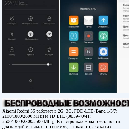
Xiaomi Redmi 3S работает в 2G, 3G, FDD-LTE (Band 1/3/7;
2100/1800/2600 МГц) и TD-LTE (38/39/40/41;
2600/1900/2300/2500 МГц). В настройках можно установить
для каждой из сим-карт свое имя, а также то, для каких