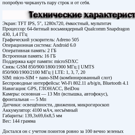
попробую чиркануть пару строк и от себя.
Экран: TFT IPS, 5", 1280x720, ёмкостный, мультитач
Процессор: 64-битный восьмиядерный Qualcomm Snapdragon
430, 1,4 ГГц
Графический ускоритель: Adreno 505
Операционная система: Android 6.0
Оперативная память: 2 ГБ
Встроенная память: 16 ГБ
Поддержка карт памяти: microSDXC
Связь: GSM 850/900/1800/1900 МГц || UMTS
850/900/1900/2100 МГц || LTE: 1, 3, 7, 20
SIM: micro-SIM + nano-SIM (комбинированный слот)
Беспроводные интерфейсы: Wi-Fi 802.11 a/b/g/n, Bluetooth 4.1
Навигация: GPS, ГЛОНАСС, BeiDou
Камеры: основная — 13 Мп (вспышка, автофокус),
фронтальная — 5 Мп
Датчики: освещённости, движения, микрогироскоп
Аккумулятор: 4100 мАч, несъёмный
Габариты: 139,3х69,6х8,5 мм
Вес: 144 грамма
Достался он с учетом поинтов ровно за 100 вечно зеленых