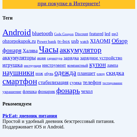
при покупке в Интернете!
Теги
Android
bluetooth
led
featured
Discount
mp3
Code Coupon
Обзор
XIAOMI
obzorpokupok.ru
usb
tv-box
Power bank
watch
Часы
аккумулятор
фонаря
Халява
аккумуляторы
зарядка
зарядное устройство
акция
гарнитура
купон
игрушка
инструмент
лампа
компактный
инструкция
наушники
одежда
скидка
планшет
нож
обувь
плеер
смартфон
стабилизация
телефон
сумка
тестирование
фонарь
фонарик
чехол
украшение
флешка
Рекомендуем
PicEat: дневник питания
Простой и удобный дневник безстрессовый питания.
Поддерживает iOS и Android.