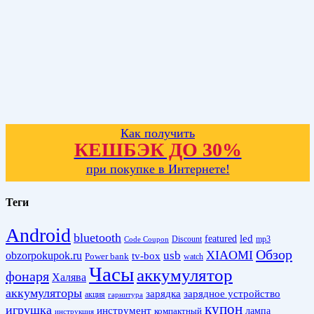
Как получить
КЕШБЭК ДО 30%
при покупке в Интернете!
Теги
Android
bluetooth
led
featured
Discount
mp3
Code Coupon
Обзор
XIAOMI
obzorpokupok.ru
usb
tv-box
Power bank
watch
Часы
аккумулятор
фонаря
Халява
аккумуляторы
зарядка
зарядное устройство
акция
гарнитура
купон
игрушка
инструмент
лампа
компактный
инструкция