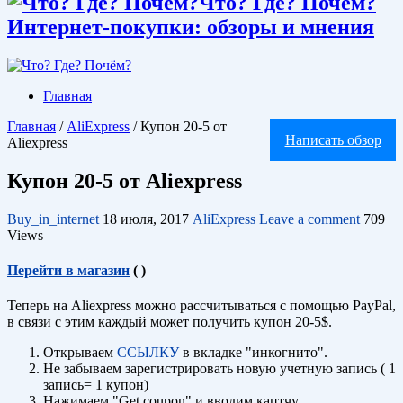
Что? Где? Почём?
Интернет-покупки: обзоры и мнения
Главная
Главная
/
AliExpress
/
Купон 20-5 от
Написать обзор
Aliexpress
Купон 20-5 от Aliexpress
Buy_in_internet
18 июля, 2017
AliExpress
Leave a comment
709
Views
Перейти в магазин
(
)
Теперь на Aliexpress можно рассчитываться с помощью PayPal,
в связи с этим каждый может получить купон 20-5$.
Открываем
ССЫЛКУ
в вкладке "инкогнито".
Не забываем зарегистрировать новую учетную запись ( 1
запись= 1 купон)
Нажимаем "Get coupon" и вводим каптчу