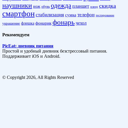
наушники
одежда
скидка
планшет
нож
обувь
плеер
смартфон
стабилизация
телефон
сумка
тестирование
фонарь
фонарик
чехол
украшение
флешка
Рекомендуем
PicEat: дневник питания
Простой и удобный дневник безстрессовый питания.
Поддерживает iOS и Android.
© Copyright 2026, All Rights Reserved