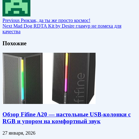
Previous
Рюкзак, да ты же просто космос!
Next
Mad Dog RDTA Kit by Desire гламур не помеха для
качества
Похожие
Обзор Fifine A20 — настольные USB-колонки с
RGB и упором на комфортный звук
27 января, 2026